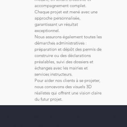
accompagnement complet.
Chaque projet est mené avec une
approche personnalisée,
garantissant un résultat
exceptionnel.
Nous assurons également toutes les
démarches administratives :
préparation et dépôt des permis de
construire ou des déclarations
préalables, suivi des dossiers et
échanges avec les mairies et
services instructeurs.
Pour aider nos clients à se projeter,
nous concevons des visuels 3D
réalistes qui offrent une vision claire
du futur projet.
UE DE COOKIES
MENTIONS LÉGALES
POLITIQUE DE CONFIDENT
© 2025 par CEDRE BEU. Propulsé et sécurisé par