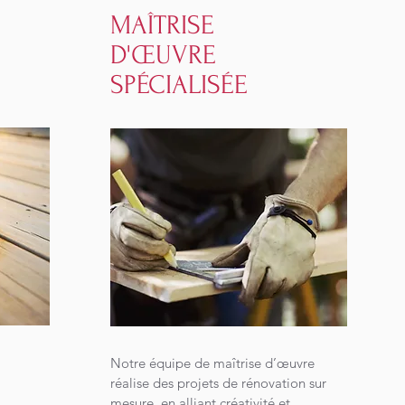
MAÎTRISE
D'ŒUVRE
SPÉCIALISÉE
Notre équipe de maîtrise d’œuvre
réalise des projets de rénovation sur
mesure, en alliant créativité et