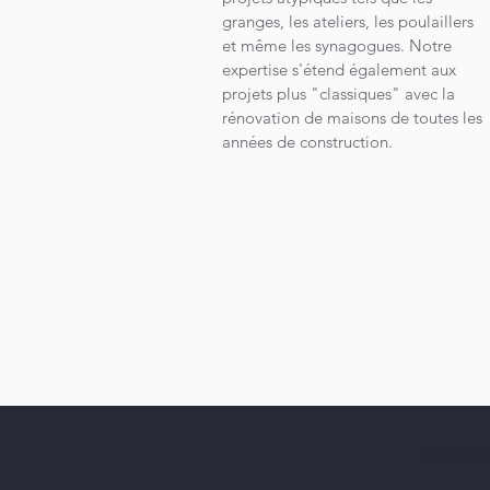
granges, les ateliers, les poulaillers
et même les synagogues. Notre
expertise s'étend également aux
projets plus "classiques" avec la
rénovation de maisons de toutes les
années de construction.
POLITIQ